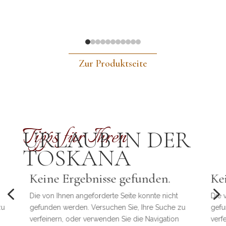
Zur Produktseite
Tipps für Ihren
URLAUB IN DER
TOSKANA
Keine Ergebnisse gefunden.
Ke
4
Die von Ihnen angeforderte Seite konnte nicht
Die 
zu
gefunden werden. Versuchen Sie, Ihre Suche zu
gefu
verfeinern, oder verwenden Sie die Navigation
verf