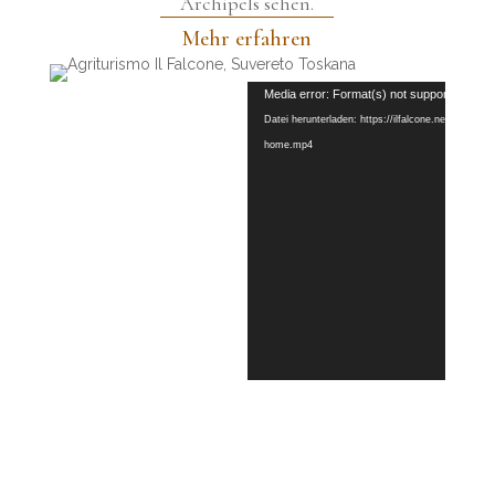
Archipels sehen.
Mehr erfahren
Video-
Media error: Format(s) not supported or so
Player
Datei herunterladen: https://ilfalcone.net/wp-cont
home.mp4