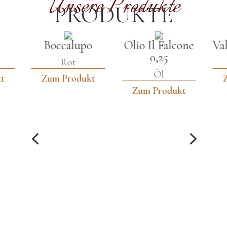
Unsere Produkte
PRODUKTE
Boccalupo
Olio Il Falcone
Val
0,25
Rot
Öl
t
Zum Produkt
Zum Produkt
4
5