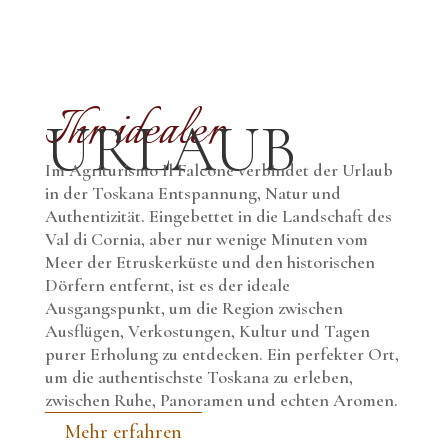
Ihr idealer
URLAUB
Im Agriturismo Il Falcone verbindet der Urlaub
in der Toskana Entspannung, Natur und
Authentizität. Eingebettet in die Landschaft des
Val di Cornia, aber nur wenige Minuten vom
Meer der Etruskerküste und den historischen
Dörfern entfernt, ist es der ideale
Ausgangspunkt, um die Region zwischen
Ausflügen, Verkostungen, Kultur und Tagen
purer Erholung zu entdecken. Ein perfekter Ort,
um die authentischste Toskana zu erleben,
zwischen Ruhe, Panoramen und echten Aromen.
Mehr erfahren