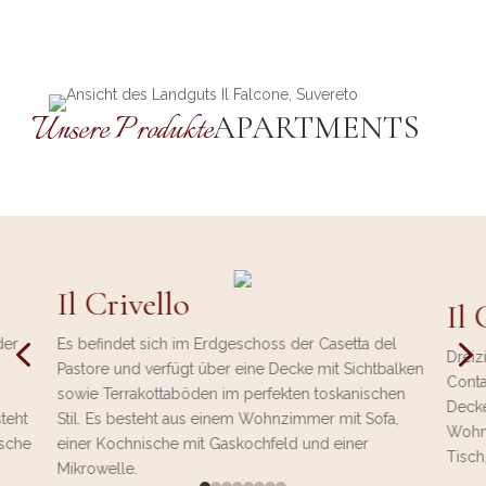
Unsere Produkte
APARTMENTS
Il Crivello
Il 
4
der
Es befindet sich im Erdgeschoss der Casetta del
Drei
Pastore und verfügt über eine Decke mit Sichtbalken
Conta
sowie Terrakottaböden im perfekten toskanischen
Decke
teht
Stil. Es besteht aus einem Wohnzimmer mit Sofa,
Wohnu
sche
einer Kochnische mit Gaskochfeld und einer
Tisch
Mikrowelle.