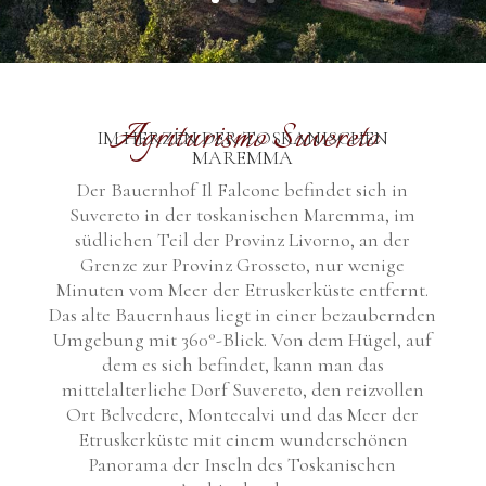
Agriturismo Suvereto
IM HERZEN DER TOSKANISCHEN
MAREMMA
Der Bauernhof Il Falcone befindet sich in
Suvereto in der toskanischen Maremma, im
südlichen Teil der Provinz Livorno, an der
Grenze zur Provinz Grosseto, nur wenige
Minuten vom Meer der Etruskerküste entfernt.
Das alte Bauernhaus liegt in einer bezaubernden
Umgebung mit 360°-Blick. Von dem Hügel, auf
dem es sich befindet, kann man das
mittelalterliche Dorf Suvereto, den reizvollen
Ort Belvedere, Montecalvi und das Meer der
Etruskerküste mit einem wunderschönen
Panorama der Inseln des Toskanischen